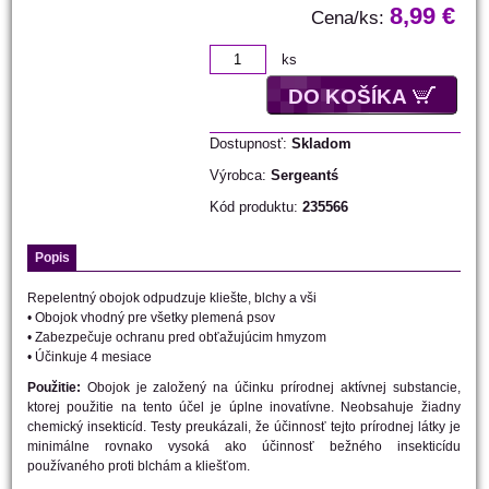
8,99 €
Cena/ks:
ks
DO KOŠÍKA
Dostupnosť:
Skladom
Výrobca:
Sergeantś
Kód produktu:
235566
Popis
Repelentný obojok odpudzuje kliešte, blchy a vši
• Obojok vhodný pre všetky plemená psov
• Zabezpečuje ochranu pred obťažujúcim hmyzom
• Účinkuje 4 mesiace
Použitie:
Obojok je založený na účinku prírodnej aktívnej substancie,
ktorej použitie na tento účel je úplne inovatívne. Neobsahuje žiadny
chemický insekticíd. Testy preukázali, že účinnosť tejto prírodnej látky je
minimálne rovnako vysoká ako účinnosť bežného insekticídu
používaného proti blchám a kliešťom.