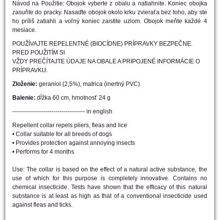
Návod na Použitie: Obojok vyberte z obalu a natiahnite. Koniec obojka
zasuňte do pracky. Nasaďte obojok okolo krku zvieraťa bez toho, aby ste
ho príliš zatiahli a voľný koniec zaistite uzlom. Obojok meňte každé 4
mesiace.
POUŽÍVAJTE REPELENTNÉ (BIOCÍDNE) PRÍPRAVKY BEZPEČNE.
PRED POUŽITÍM SI
VŽDY PREČÍTAJTE ÚDAJE NA OBALE A PRIPOJENÉ INFORMÁCIE O
PRÍPRAVKU.
Zloženie:
geraniol (2,5%), matrica (inertný PVC)
Balenie:
dĺžka 60 cm, hmotnosť 24 g
------------------------------------- in english
Repellent collar repels pliers, fleas and lice
• Collar suitable for all breeds of dogs
• Provides protection against annoying insects
• Performs for 4 months
Use: The collar is based on the effect of a natural active substance, the
use of which for this purpose is completely innovative. Contains no
chemical insecticide. Tests have shown that the efficacy of this natural
substance is at least as high as that of a conventional insecticide used
against fleas and ticks.