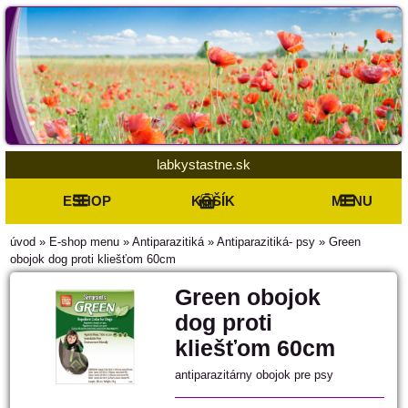
labkystastne.sk
ESHOP
KOŠÍK
MENU
úvod
»
E-shop menu
»
Antiparazitiká
»
Antiparazitiká- psy
»
Green
obojok dog proti kliešťom 60cm
Green obojok
dog proti
kliešťom 60cm
antiparazitárny obojok pre psy