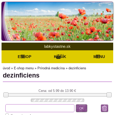
labkystastne.sk
ESHOP
KOŠÍK
MENU
úvod
»
E-shop menu
»
Prírodná medicína
»
dezinficiens
dezinficiens
Cena: od
5.99 do 13.90
€
OK