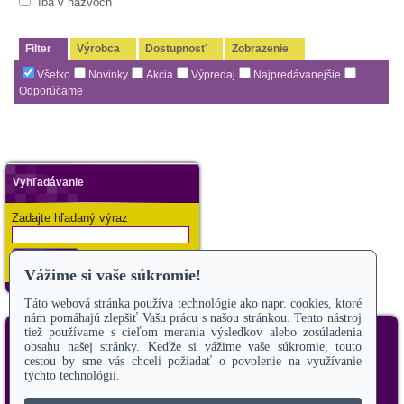
Iba v názvoch
Filter
Výrobca
Dostupnosť
Zobrazenie
Všetko
Novinky
Akcia
Výpredaj
Najpredávanejšie
Odporúčame
Vyhľadávanie
Zadajte hľadaný výraz
Hľadať
Copyright 2019
Odstúpiť od zmluvy
úvod
o nás
veterinárne služby
ordinačné hodiny