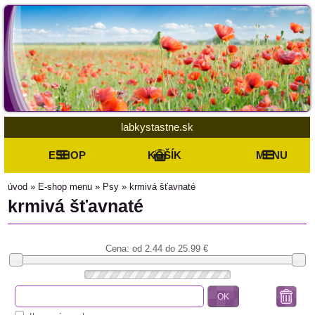
labkystastne.sk
ESHOP
KOŠÍK
MENU
úvod
»
E-shop menu
»
Psy
»
krmivá šťavnaté
krmivá šťavnaté
Cena: od
2.44 do 25.99
€
OK