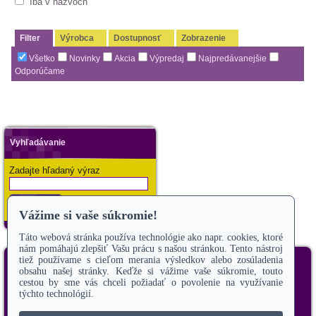
Iba v názvoch
Filter
Výrobca
Dostupnosť
Zobrazenie
Všetko
Novinky
Akcia
Výpredaj
Najpredávanejšie
Odporúčame
Vyhľadávanie
Zadajte hľadaný výraz
Hľadať
Copyright 2019
Odstúpiť od zmluvy
úvod
o nás
veterinárne služby
ordinačné hodiny