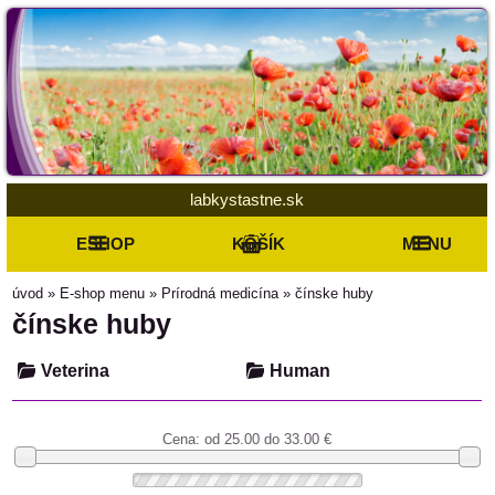
labkystastne.sk
ESHOP
KOŠÍK
MENU
úvod
»
E-shop menu
»
Prírodná medicína
»
čínske huby
čínske huby
Veterina
Human
Cena: od
25.00 do 33.00
€