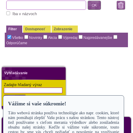
OK
Iba v názvoch
Filter
Dostupnosť
Zobrazenie
Všetko
Novinky
Akcia
Výpredaj
Najpredávanejšie
Odporúčame
Vyhľadávanie
Zadajte hľadaný výraz
Hľadať
Copyright 2019
Odstúpiť od zmluvy
úvod
o nás