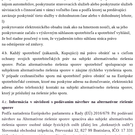
nájom automobilov, poskytnutie stravovacích služieb alebo poskytnutie služieb
súvisiacich s činnosťami v rámci voľného času a podľa ktorej sa predávajúci
zaväzuje poskytnúť tieto služby v dohodnutom čase alebo v dohodnutej lehote,
l)
poskytovanie elektronického obsahu inak ako na hmotnom nosiči, ak sa jeho
poskytovanie začalo s výslovným súhlasom spotrebiteľa a spotrebiteľ vyhlásil,
že bol riadne poučený o tom, že vyjadrením tohto súhlasu stráca právo
na odstúpenie od zmluvy.
4.b. Každý spotrebiteľ (zákazník, Kupujúci) má právo obrátiť sa s cieľom
ochrany svojich spotrebiteľských práv na subjekt alternatívneho riešenia
sporov. Počas alternatívneho riešenia sporov spotrebiteľ spolupracuje so
subjektom alternatívneho riešenia sporov v záujme rýchleho vyriešenia sporu.
V prípade cezhraničného sporu má spotrebiteľ právo obrátiť sa na Európske
spotrebiteľské centrum, ktoré mu poskytne adresu na doručovanie, elektronickú
adresu alebo telefonický kontakt na subjekt alternatívneho riešenia sporov,
ktorý je príslušný na riešenie jeho sporu.
4.c.
Informácia v súvislosti s podávaním návrhov na alternatívne riešenie
sporov
Podľa nariadenia Európskeho parlamentu a Rady (EÚ) 2016/679. Pri podávaní
návrhov na Alternatívne riešenie sporov spracúva ako subjekt alternatívneho
riešenia sporov osobné údaje fyzických osôb (ďalej len „dotknutých osôb“)
Slovenská obchodná inšpekcia, Prievozská 32, 827 99 Bratislava, IČO: 17 331