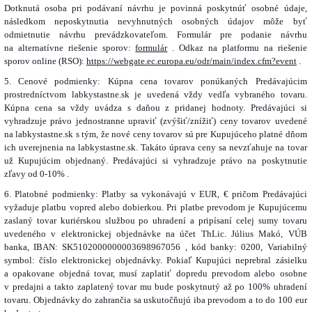
Dotknutá osoba pri podávaní návrhu je povinná poskytnúť osobné údaje,
následkom neposkytnutia nevyhnutných osobných údajov môže byť
odmietnutie návrhu prevádzkovateľom. Formulár pre podanie návrhu
na alternatívne riešenie sporov:
formulár
. Odkaz na platformu na riešenie
sporov online (RSO):
https://webgate.ec.europa.eu/odr/main/index.cfm?event
.
5. Cenové podmienky: Kúpna cena tovarov ponúkaných Predávajúcim
prostredníctvom labkystastne.sk je uvedená vždy vedľa vybraného tovaru.
Kúpna cena sa vždy uvádza s daňou z pridanej hodnoty. Predávajúci si
vyhradzuje právo jednostranne upraviť (zvýšiť/znížiť) ceny tovarov uvedené
na labkystastne.sk s tým, že nové ceny tovarov sú pre Kupujúceho platné dňom
ich uverejnenia na labkystastne.sk. Takáto úprava ceny sa nevzťahuje na tovar
už Kupujúcim objednaný. Predávajúci si vyhradzuje právo na poskytnutie
zľavy od 0-10% .
6. Platobné podmienky: Platby sa vykonávajú v EUR, € pričom Predávajúci
vyžaduje platbu vopred alebo dobierkou. Pri platbe prevodom je Kupujúcemu
zaslaný tovar kuriérskou službou po uhradení a pripísaní celej sumy tovaru
uvedeného v elektronickej objednávke na účet ThLic. Július Makó, VÚB
banka, IBAN: SK5102000000003698967056 , kód banky: 0200, Variabilný
symbol: číslo elektronickej objednávky. Pokiaľ Kupujúci neprebral zásielku
a opakovane objedná tovar, musí zaplatiť dopredu prevodom alebo osobne
v predajni a takto zaplatený tovar mu bude poskytnutý až po 100% uhradení
tovaru. Objednávky do zahrančia sa uskutočňujú iba prevodom a to do 100 eur