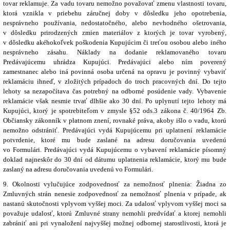
tovar reklamuje. Za vadu tovaru nemožno považovať zmenu vlastnosti tovaru,
ktorá vznikla v priebehu záručnej doby v dôsledku jeho opotrebenia,
nesprávneho používania, nedostatočného, alebo nevhodného ošetrovania,
v dôsledku prirodzených zmien materiálov z ktorých je tovar vyrobený,
v dôsledku akéhokoľvek poškodenia Kupujúcim či treťou osobou alebo iného
nesprávneho zásahu. Náklady na dodanie reklamovaného tovaru
Predávajúcemu uhrádza Kupujúci. Predávajúci alebo ním poverený
zamestnanec alebo iná povinná osoba určená na opravu je povinný vybaviť
reklamáciu ihneď, v zložitých prípadoch do troch pracovných dní. Do tejto
lehoty sa nezapočítava čas potrebný na odborné posúdenie vady. Vybavenie
reklamácie však nesmie trvať dlhšie ako 30 dní. Po uplynutí tejto lehoty má
Kupujúci, ktorý je spotrebiteľom v zmysle §52 ods.3 zákona č. 40/1964 Zb.
Občiansky zákonník v platnom znení, rovnaké práva, akoby išlo o vadu, ktorú
nemožno odstrániť. Predávajúci vydá Kupujúcemu pri uplatnení reklamácie
potvrdenie, ktoré mu bude zaslané na adresu doručovania uvedenú
vo Formulári. Predávajúci vydá Kupujúcemu o vybavení reklamácie písomný
doklad najneskôr do 30 dní od dátumu uplatnenia reklamácie, ktorý mu bude
zaslaný na adresu doručovania uvedenú vo Formulári.
9. Okolnosti vylučujúce zodpovednosť za nemožnosť plnenia: Žiadna zo
Zmluvných strán nenesie zodpovednosť za nemožnosť plnenia v prípade, ak
nastanú skutočnosti vplyvom vyššej moci. Za udalosť vplyvom vyššej moci sa
považuje udalosť, ktorú Zmluvné strany nemohli predvídať a ktorej nemohli
zabrániť ani pri vynaložení najvyššej možnej odbornej starostlivosti, ktorá je