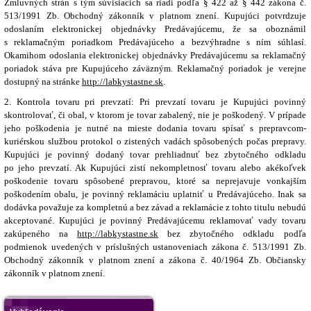
Zmluvných strán s tým súvisiacich sa riadi podľa § 422 až § 442 zákona č.
513/1991 Zb. Obchodný zákonník v platnom znení. Kupujúci potvrdzuje
odoslaním elektronickej objednávky Predávajúcemu, že sa oboznámil
s reklamačným poriadkom Predávajúceho a bezvýhradne s ním súhlasí.
Okamihom odoslania elektronickej objednávky Predávajúcemu sa reklamačný
poriadok stáva pre Kupujúceho záväzným. Reklamačný poriadok je verejne
dostupný na stránke
http://labkystastne.sk
.
2. Kontrola tovaru pri prevzatí: Pri prevzatí tovaru je Kupujúci povinný
skontrolovať, či obal, v ktorom je tovar zabalený, nie je poškodený. V prípade
jeho poškodenia je nutné na mieste dodania tovaru spísať s prepravcom-
kuriérskou službou protokol o zistených vadách spôsobených počas prepravy.
Kupujúci je povinný dodaný tovar prehliadnuť bez zbytočného odkladu
po jeho prevzatí. Ak Kupujúci zistí nekompletnosť tovaru alebo akékoľvek
poškodenie tovaru spôsobené prepravou, ktoré sa neprejavuje vonkajším
poškodením obalu, je povinný reklamáciu uplatniť u Predávajúceho. Inak sa
dodávka považuje za kompletnú a bez závad a reklamácie z tohto titulu nebudú
akceptované. Kupujúci je povinný Predávajúcemu reklamovať vady tovaru
zakúpeného na
http://labkystastne.sk
bez zbytočného odkladu podľa
podmienok uvedených v príslušných ustanoveniach zákona č. 513/1991 Zb.
Obchodný zákonník v platnom znení a zákona č. 40/1964 Zb. Občiansky
zákonník v platnom znení.