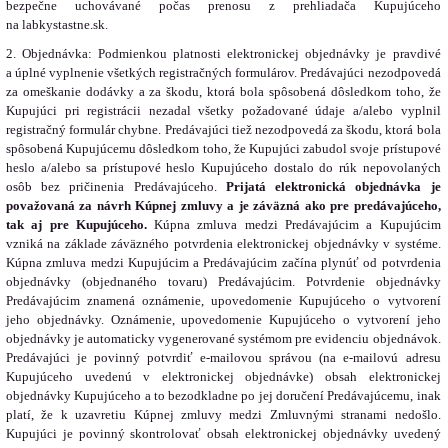
bezpečne uchovávané počas prenosu z prehliadača Kupujúceho
na labkystastne.sk.
2. Objednávka: Podmienkou platnosti elektronickej objednávky je pravdivé
a úplné vyplnenie všetkých registračných formulárov. Predávajúci nezodpovedá
za omeškanie dodávky a za škodu, ktorá bola spôsobená dôsledkom toho, že
Kupujúci pri registrácii nezadal všetky požadované údaje a/alebo vyplnil
registračný formulár chybne. Predávajúci tiež nezodpovedá za škodu, ktorá bola
spôsobená Kupujúcemu dôsledkom toho, že Kupujúci zabudol svoje prístupové
heslo a/alebo sa prístupové heslo Kupujúceho dostalo do rúk nepovolaných
osôb bez pričinenia Predávajúceho.
Prijatá elektronická objednávka je
považovaná za návrh Kúpnej zmluvy a je záväzná ako pre predávajúceho,
tak aj pre Kupujúceho.
Kúpna zmluva medzi Predávajúcim a Kupujúcim
vzniká na základe záväzného potvrdenia elektronickej objednávky v systéme.
Kúpna zmluva medzi Kupujúcim a Predávajúcim začína plynúť od potvrdenia
objednávky (objednaného tovaru) Predávajúcim. Potvrdenie objednávky
Predávajúcim znamená oznámenie, upovedomenie Kupujúceho o vytvorení
jeho objednávky. Oznámenie, upovedomenie Kupujúceho o vytvorení jeho
objednávky je automaticky vygenerované systémom pre evidenciu objednávok.
Predávajúci je povinný potvrdiť e-mailovou správou (na e-mailovú adresu
Kupujúceho uvedenú v elektronickej objednávke) obsah elektronickej
objednávky Kupujúceho a to bezodkladne po jej doručení Predávajúcemu, inak
platí, že k uzavretiu Kúpnej zmluvy medzi Zmluvnými stranami nedošlo.
Kupujúci je povinný skontrolovať obsah elektronickej objednávky uvedený