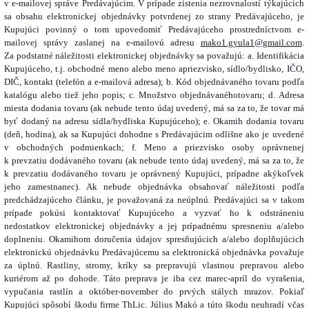
v e-mailovej správe Predávajúcim. V prípade zistenia nezrovnalostí týkajúcich
sa obsahu elektronickej objednávky potvrdenej zo strany Predávajúceho, je
Kupujúci povinný o tom upovedomiť Predávajúceho prostredníctvom e-
mailovej správy zaslanej na e-mailovú adresu
mako1.gyula1@gmail.com
.
Za podstatné náležitosti elektronickej objednávky sa považujú: a. Identifikácia
Kupujúceho, t.j. obchodné meno alebo meno apriezvisko, sídlo/bydlisko, IČO,
DIČ, kontakt (telefón a e-mailová adresa); b. Kód objednávaného tovaru podľa
katalógu alebo tiež jeho popis; c. Množstvo objednávanéhotovaru; d. Adresa
miesta dodania tovaru (ak nebude tento údaj uvedený, má sa za to, že tovar má
byť dodaný na adresu sídla/bydliska Kupujúceho); e. Okamih dodania tovaru
(deň, hodina), ak sa Kupujúci dohodne s Predávajúcim odlišne ako je uvedené
v obchodných podmienkach; f. Meno a priezvisko osoby oprávnenej
k prevzatiu dodávaného tovaru (ak nebude tento údaj uvedený, má sa za to, že
k prevzatiu dodávaného tovaru je oprávnený Kupujúci, prípadne akýkoľvek
jeho zamestnanec). Ak nebude objednávka obsahovať náležitosti podľa
predchádzajúceho článku, je považovaná za neúplnú. Predávajúci sa v takom
prípade pokúsi kontaktovať Kupujúceho a vyzvať ho k odstráneniu
nedostatkov elektronickej objednávky a jej prípadnému spresneniu a/alebo
doplneniu. Okamihom doručenia údajov spresňujúcich a/alebo doplňujúcich
elektronickú objednávku Predávajúcemu sa elektronická objednávka považuje
za úplnú.
Rastliny, stromy, kríky sa prepravujú vlastnou prepravou alebo
kuriérom až po dohode. Táto preprava je iba cez marec-apríl do vyrašenia,
vypučania rastlín a október-november do prvých stálych mrazov. Pokiaľ
Kupujúci spôsobí škodu firme ThLic. Július Makó a túto škodu neuhradí včas