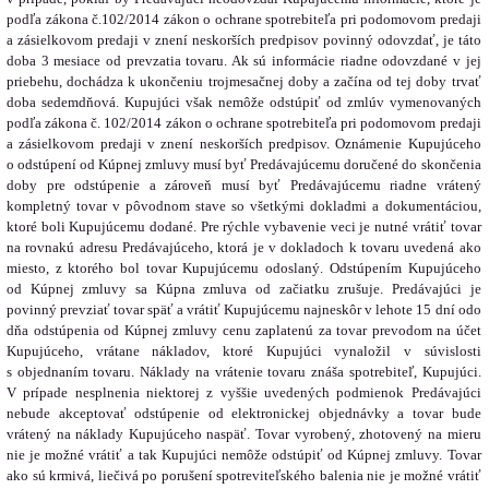
podľa zákona č.102/2014 zákon o ochrane spotrebiteľa pri podomovom predaji
a zásielkovom predaji v znení neskorších predpisov povinný odovzdať, je táto
doba 3 mesiace od prevzatia tovaru. Ak sú informácie riadne odovzdané v jej
priebehu, dochádza k ukončeniu trojmesačnej doby a začína od tej doby trvať
doba sedemdňová. Kupujúci však nemôže odstúpiť od zmlúv vymenovaných
podľa zákona č. 102/2014 zákon o ochrane spotrebiteľa pri podomovom predaji
a zásielkovom predaji v znení neskorších predpisov. Oznámenie Kupujúceho
o odstúpení od Kúpnej zmluvy musí byť Predávajúcemu doručené do skončenia
doby pre odstúpenie a zároveň musí byť Predávajúcemu riadne vrátený
kompletný tovar v pôvodnom stave so všetkými dokladmi a dokumentáciou,
ktoré boli Kupujúcemu dodané. Pre rýchle vybavenie veci je nutné vrátiť tovar
na rovnakú adresu Predávajúceho, ktorá je v dokladoch k tovaru uvedená ako
miesto, z ktorého bol tovar Kupujúcemu odoslaný. Odstúpením Kupujúceho
od Kúpnej zmluvy sa Kúpna zmluva od začiatku zrušuje. Predávajúci je
povinný prevziať tovar späť a vrátiť Kupujúcemu najneskôr v lehote 15 dní odo
dňa odstúpenia od Kúpnej zmluvy cenu zaplatenú za tovar prevodom na účet
Kupujúceho, vrátane nákladov, ktoré Kupujúci vynaložil v súvislosti
s objednaním tovaru. Náklady na vrátenie tovaru znáša spotrebiteľ, Kupujúci.
V prípade nesplnenia niektorej z vyššie uvedených podmienok Predávajúci
nebude akceptovať odstúpenie od elektronickej objednávky a tovar bude
vrátený na náklady Kupujúceho naspäť. Tovar vyrobený, zhotovený na mieru
nie je možné vrátiť a tak Kupujúci nemôže odstúpiť od Kúpnej zmluvy. Tovar
ako sú krmivá, liečivá po porušení spotreviteľského balenia nie je možné vrátiť