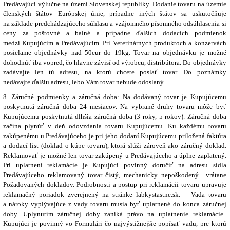
Predávajúci výlučne na území Slovenskej republiky. Dodanie tovaru na územie
členských štátov Európskej únie, prípadne iných štátov sa uskutočňuje
na základe predchádzajúceho súhlasu a vzájomného písomného odsúhlasenia si
ceny za poštovné a balné a prípadne ďalších dodacích podmienok
medzi Kupujúcim a Predávajúcim. Pri Veterinárnych produktoch a konzervách
posielame objednávky nad 50eur do 19kg. Tovar na objednávku je možné
dohodnúť iba vopred, čo hlavne závisí od výrobcu, distribútora. Do objednávky
zadávajte len tú adresu, na ktorú chcete poslať tovar. Do poznámky
nedávajte ďalšiu adresu, lebo Vám tovar nebude odoslaný.
8. Záručné podmienky a záručná doba: Na dodávaný tovar je Kupujúcemu
poskytnutá záručná doba 24 mesiacov. Na vybrané druhy tovaru môže byť
Kupujúcemu poskytnutá dlhšia záručná doba
(3 roky, 5 rokov)
. Záručná doba
začína plynúť v deň odovzdania tovaru Kupujúcemu. Ku každému tovaru
zakúpenému u Predávajúceho je pri jeho dodaní Kupujúcemu priložená faktúra
a dodací list (doklad o kúpe tovaru), ktorá slúži zároveň ako záručný doklad.
Reklamovať je možné len tovar zakúpený u Predávajúceho a úplne zaplatený.
Pri uplatnení reklamácie je Kupujúci povinný doručiť na adresu sídla
Predávajúceho reklamovaný tovar čistý, mechanicky nepoškodený vrátane
Požadovaných dokladov. Podrobnosti a postup pri reklamácii tovaru upravuje
reklamačný poriadok zverejnený na stránke labkystastne.sk. Vada tovaru
a nároky vyplývajúce z vady tovaru musia byť uplatnené do konca záručnej
doby. Uplynutím záručnej doby zaniká právo na uplatnenie reklamácie.
Kupujúci je povinný vo Formulári čo najvýstižnejšie popísať vadu, pre ktorú