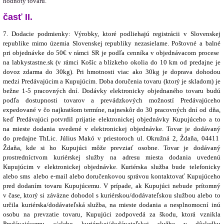
hodnoty tovaru.
časť II.
7. Dodacie podmienky: Výrobky, ktoré podliehajú registrácii v Slovenskej
republike mimo územia Slovenskej republiky nezasielame. Poštovné a balné
pri objednávke do 50€ v rámci SR je podľa cenníka v objednávacom procese
na labkystastne.sk (v rámci Košíc a blízkeho okolia do 10 km od predajne je
dovoz zdarma do 30kg).
Pri hmotnosti viac ako 30kg je doprava dohodou
medzi Predávajúcim a Kupujúcim.
Doba doručenia tovaru (ktorý je skladom) je
bežne 1-5 pracovných dní. Dodávky elektronicky objednaného tovaru budú
podľa dostupnosti tovarov a prevádzkových možností Predávajúceho
expedované v čo najkratšom termíne, najneskôr do 30 pracovných dní od dňa,
keď Predávajúci potvrdil prijatie elektronickej objednávky Kupujúceho a to
na mieste dodania uvedené v elektronickej objednávke. Tovar je dodávaný
do predajne ThLic. Július Makó v priestoroch ul. Okružná 2, Ždaňa, 04411
Ždaňa
, kde si ho Kupujúci môže prevziať osobne. Tovar je dodávaný
prostredníctvom kuriérskej služby na adresu miesta dodania uvedenú
Kupujúcim v elektronickej objednávke. Kuriérska služba bude telefonicky
alebo sms alebo e-mail alebo doručenkovou správou kontaktovať Kupujúceho
pred dodaním tovaru Kupujúcemu. V prípade, ak Kupujúci nebude prítomný
v čase, ktorý si záväzne dohodol s kuriérskou/dodávateľskou službou alebo to
určila kuriérska/dodávateľská služba, na mieste dodania a nesplnomocní inú
osobu na prevzatie tovaru, Kupujúci zodpovedá za škodu, ktorá vznikla
Predávajúcemu a/alebo kuriérskej/dodávateľskej službe v dôsledku