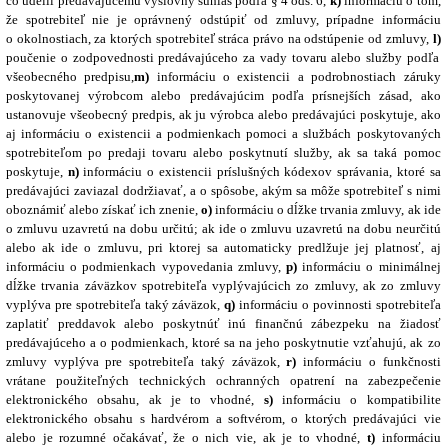
čo udelil predávajúcemu výslovný súhlas podľa § 4 ods. 6,
k)
informáciu o tom,
že spotrebiteľ nie je oprávnený odstúpiť od zmluvy, prípadne informáciu
o okolnostiach, za ktorých spotrebiteľ stráca právo na odstúpenie od zmluvy,
l)
poučenie o zodpovednosti predávajúceho za vady tovaru alebo služby podľa
všeobecného predpisu,
m)
informáciu o existencii a podrobnostiach záruky
poskytovanej výrobcom alebo predávajúcim podľa prísnejších zásad, ako
ustanovuje všeobecný predpis,
ak ju výrobca alebo predávajúci poskytuje, ako
aj informáciu o existencii a podmienkach pomoci a službách poskytovaných
spotrebiteľom po predaji tovaru alebo poskytnutí služby, ak sa taká pomoc
poskytuje,
n)
informáciu o existencii príslušných kódexov správania,
ktoré sa
predávajúci zaviazal dodržiavať, a o spôsobe, akým sa môže spotrebiteľ s nimi
oboznámiť alebo získať ich znenie,
o)
informáciu o dĺžke trvania zmluvy, ak ide
o zmluvu uzavretú na dobu určitú; ak ide o zmluvu uzavretú na dobu neurčitú
alebo ak ide o zmluvu, pri ktorej sa automaticky predlžuje jej platnosť, aj
informáciu o podmienkach vypovedania zmluvy,
p)
informáciu o minimálnej
dĺžke trvania záväzkov spotrebiteľa vyplývajúcich zo zmluvy, ak zo zmluvy
vyplýva pre spotrebiteľa taký záväzok,
q)
informáciu o povinnosti spotrebiteľa
zaplatiť preddavok alebo poskytnúť inú finančnú zábezpeku na žiadosť
predávajúceho a o podmienkach, ktoré sa na jeho poskytnutie vzťahujú, ak zo
zmluvy vyplýva pre spotrebiteľa taký záväzok,
r)
informáciu o funkčnosti
vrátane použiteľných technických ochranných opatrení na zabezpečenie
elektronického obsahu, ak je to vhodné,
s)
informáciu o kompatibilite
elektronického obsahu s hardvérom a softvérom, o ktorých predávajúci vie
alebo je rozumné očakávať, že o nich vie, ak je to vhodné,
t)
informáciu