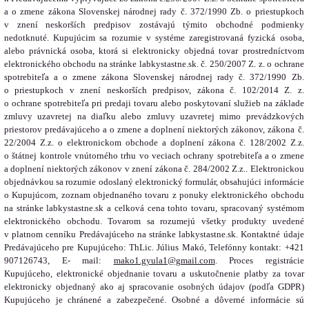
a o zmene zákona Slovenskej národnej rady č. 372/1990 Zb. o priestupkoch
v znení neskorších predpisov zostávajú týmito obchodné podmienky
nedotknuté. Kupujúcim sa rozumie v systéme zaregistrovaná fyzická osoba,
alebo právnická osoba, ktorá si elektronicky objedná tovar prostredníctvom
elektronického obchodu na stránke labkystastne.sk. č. 250/2007 Z. z. o ochrane
spotrebiteľa a o zmene zákona Slovenskej národnej rady č. 372/1990 Zb.
o priestupkoch v znení neskorších predpisov, zákona č. 102/2014 Z. z.
o ochrane spotrebiteľa pri predaji tovaru alebo poskytovaní služieb na základe
zmluvy uzavretej na diaľku alebo zmluvy uzavretej mimo prevádzkových
priestorov predávajúceho a o zmene a doplnení niektorých zákonov, zákona č.
22/2004 Z.z. o elektronickom obchode a doplnení zákona č. 128/2002 Z.z.
o štátnej kontrole vnútorného trhu vo veciach ochrany spotrebiteľa a o zmene
a doplnení niektorých zákonov v znení zákona č. 284/2002 Z.z.. Elektronickou
objednávkou sa rozumie odoslaný elektronický formulár, obsahujúci informácie
o Kupujúcom, zoznam objednaného tovaru z ponuky elektronického obchodu
na stránke labkystastne.sk a celková cena tohto tovaru, spracovaný systémom
elektronického obchodu. Tovarom sa rozumejú všetky produkty uvedené
v platnom cenníku Predávajúceho na stránke labkystastne.sk. Kontaktné údaje
Predávajúceho pre Kupujúceho: ThLic. Július Makó, Telefónny kontakt: +421
907126743, E- mail:
mako1.gyula1@gmail.com
. Proces registrácie
Kupujúceho, elektronické objednanie tovaru a uskutočnenie platby za tovar
elektronicky objednaný ako aj spracovanie osobných údajov (podľa GDPR)
Kupujúceho je chránené a zabezpečené. Osobné a dôverné informácie sú