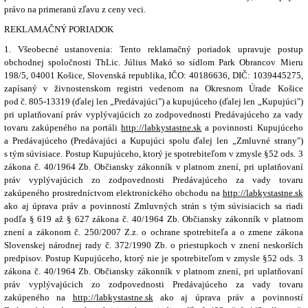
právo na primeranú zľavu z ceny veci.
REKLAMAČNÝ PORIADOK
1. Všeobecné ustanovenia: Tento reklamačný poriadok upravuje postup
obchodnej spoločnosti ThLic. Július Makó so sídlom Park Obrancov Mieru
198/5, 04001 Košice, Slovenská republika, IČO: 40186636, DIČ: 1039445275,
zapísaný v živnostenskom registri vedenom na Okresnom Úrade Košice
pod č. 805-13319 (ďalej len „Predávajúci") a kupujúceho (ďalej len „Kupujúci")
pri uplatňovaní práv vyplývajúcich zo zodpovednosti Predávajúceho za vady
tovaru zakúpeného na portáli
http://labkystastne.sk
a povinnosti Kupujúceho
a Predávajúceho (Predávajúci a Kupujúci spolu ďalej len „Zmluvné strany")
s tým súvisiace. Postup Kupujúceho, ktorý je spotrebiteľom v zmysle §52 ods. 3
zákona č. 40/1964 Zb. Občiansky zákonník v platnom znení, pri uplatňovaní
práv vyplývajúcich zo zodpovednosti Predávajúceho za vady tovaru
zakúpeného prostredníctvom elektronického obchodu na
http://labkystastne.sk
ako aj úprava práv a povinností Zmluvných strán s tým súvisiacich sa riadi
podľa § 619 až § 627 zákona č. 40/1964 Zb. Občiansky zákonník v platnom
znení a zákonom č. 250/2007 Z.z. o ochrane spotrebiteľa a o zmene zákona
Slovenskej národnej rady č. 372/1990 Zb. o priestupkoch v znení neskorších
predpisov. Postup Kupujúceho, ktorý nie je spotrebiteľom v zmysle §52 ods. 3
zákona č. 40/1964 Zb. Občiansky zákonník v platnom znení, pri uplatňovaní
práv vyplývajúcich zo zodpovednosti Predávajúceho za vady tovaru
zakúpeného na
http://labkystastne.sk
ako aj úprava práv a povinností