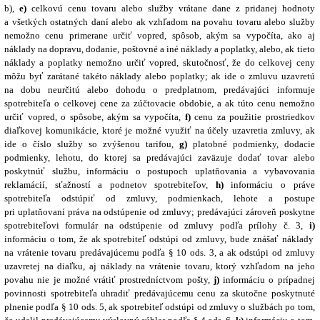
b),
e)
celkovú cenu tovaru alebo služby vrátane dane z pridanej hodnoty
a všetkých ostatných daní alebo ak vzhľadom na povahu tovaru alebo služby
nemožno cenu primerane určiť vopred, spôsob, akým sa vypočíta, ako aj
náklady na dopravu, dodanie, poštovné a iné náklady a poplatky, alebo, ak tieto
náklady a poplatky nemožno určiť vopred, skutočnosť, že do celkovej ceny
môžu byť zarátané takéto náklady alebo poplatky; ak ide o zmluvu uzavretú
na dobu neurčitú alebo dohodu o predplatnom, predávajúci informuje
spotrebiteľa o celkovej cene za zúčtovacie obdobie, a ak túto cenu nemožno
určiť vopred, o spôsobe, akým sa vypočíta,
f)
cenu za použitie prostriedkov
diaľkovej komunikácie, ktoré je možné využiť na účely uzavretia zmluvy, ak
ide o číslo služby so zvýšenou tarifou,
g)
platobné podmienky, dodacie
podmienky, lehotu, do ktorej sa predávajúci zaväzuje dodať tovar alebo
poskytnúť službu, informáciu o postupoch uplatňovania a vybavovania
reklamácií, sťažností a podnetov spotrebiteľov,
h)
informáciu o práve
spotrebiteľa odstúpiť od zmluvy, podmienkach, lehote a postupe
pri uplatňovaní práva na odstúpenie od zmluvy; predávajúci zároveň poskytne
spotrebiteľovi formulár na odstúpenie od zmluvy podľa prílohy č. 3,
i)
informáciu o tom, že ak spotrebiteľ odstúpi od zmluvy, bude znášať náklady
na vrátenie tovaru predávajúcemu podľa § 10 ods. 3, a ak odstúpi od zmluvy
uzavretej na diaľku, aj náklady na vrátenie tovaru, ktorý vzhľadom na jeho
povahu nie je možné vrátiť prostredníctvom pošty,
j)
informáciu o prípadnej
povinnosti spotrebiteľa uhradiť predávajúcemu cenu za skutočne poskytnuté
plnenie podľa § 10 ods. 5, ak spotrebiteľ odstúpi od zmluvy o službách po tom,