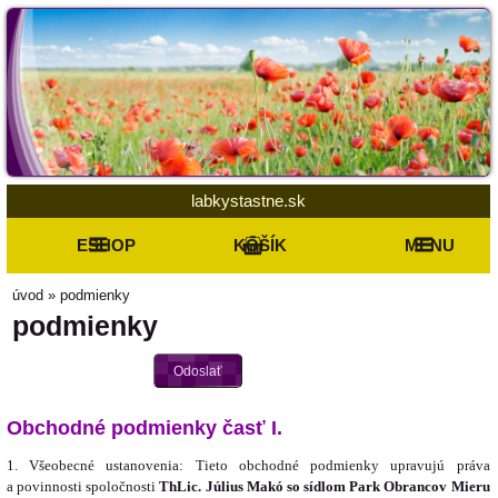
labkystastne.sk
ESHOP
KOŠÍK
MENU
úvod
»
podmienky
podmienky
Odoslať
Obchodné podmienky časť I.
1. Všeobecné ustanovenia: Tieto obchodné podmienky upravujú práva
a povinnosti spoločnosti
ThLic. Július Makó
so sídlom
Park Obrancov Mieru