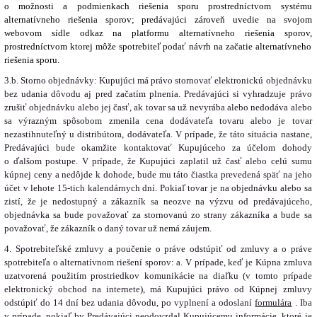
o možnosti a podmienkach riešenia sporu prostredníctvom systému
alternatívneho riešenia sporov;
predávajúci zároveň uvedie na svojom
webovom sídle odkaz na platformu alternatívneho riešenia sporov,
prostredníctvom ktorej môže spotrebiteľ podať návrh na začatie alternatívneho
riešenia sporu.
3.b. Storno objednávky: Kupujúci má právo stornovať elektronickú objednávku
bez udania dôvodu aj pred začatím plnenia. Predávajúci si vyhradzuje právo
zrušiť objednávku alebo jej časť, ak tovar sa už nevyrába alebo nedodáva alebo
sa výrazným spôsobom zmenila cena dodávateľa tovaru alebo je tovar
nezastihnuteľný u distribútora, dodávateľa. V prípade, že táto situácia nastane,
Predávajúci bude okamžite kontaktovať Kupujúceho za účelom dohody
o ďalšom postupe. V prípade, že Kupujúci zaplatil už časť alebo celú sumu
kúpnej ceny a nedôjde k dohode, bude mu táto čiastka prevedená späť na jeho
účet v lehote 15-tich kalendárnych dní. Pokiaľ tovar je na objednávku alebo sa
zistí, že je nedostupný a zákazník sa neozve na výzvu od predávajúceho,
objednávka sa bude považovať za stornovanú zo strany zákazníka a bude sa
považovať, že zákazník o daný tovar už nemá záujem.
4. Spotrebiteľské zmluvy a poučenie o práve odstúpiť od zmluvy a o práve
spotrebiteľa o alternatívnom riešení sporov: a. V prípade, keď je Kúpna zmluva
uzatvorená použitím prostriedkov komunikácie na diaľku (v tomto prípade
elektronický obchod na internete), má Kupujúci právo od Kúpnej zmluvy
odstúpiť do 14 dní bez udania dôvodu, po vyplnení a odoslaní
formulára
. Iba
v prípade, pokiaľ by Predávajúci neodovzdal Kupujúcemu informácie, ktoré je