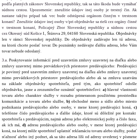
podľa platných zákonov Slovenskej republiky, tak sa táto škoda bude vymáhať
súdnou cestou. Upozornenie: zneužitie údajov inej osoby je trestný čin. Ak
nastane takýto prípad tak vec bude odstúpená orgánom činným v trestnom
konaní! Zneužitie údajov inej osoby v/pri objednávke sa rieši cez orgány činné
v trestnom konaní, Policajný Zbor Slovenskej republiky a súdnou cestou
cez Okresný súd Košice
I.
,
Štúrova 29, 04160 Slovenská republika. Objednávky
len v rámci Slovenskej republiky.
Do objednávky zadávajte len tú adresu,
na ktorú chcete poslať tovar. Do poznámky nedávajte
ďalšiu
adresu, lebo Vám
tovar nebude odoslaný.
3.a.
Poskytovanie informácií pred uzavretím zmluvy uzavretej na diaľku alebo
zmluvy uzavretej mimo prevádzkových priestorov predávajúceho
:
Predávajúci
je povinný pred uzavretím zmluvy uzavretej na diaľku alebo zmluvy uzavretej
mimo prevádzkových priestorov predávajúceho alebo ak sa zmluva uzatvára
na základe objednávky spotrebiteľa, pred tým, ako spotrebiteľ odošle
objednávku, jasne a zrozumiteľne oznámiť spotrebiteľovi
:
a)
hlavné vlastnosti
tovaru alebo charakter služby v rozsahu primeranom použitému prostriedku
komunikácie a tovaru alebo službe,
b)
obchodné meno a sídlo alebo miesto
podnikania predávajúceho alebo osoby, v mene ktorej predávajúci koná,
c)
telefónne číslo predávajúceho a ďalšie údaje, ktoré sú dôležité pre kontakt
spotrebiteľa s predávajúcim, najmä adresu jeho elektronickej pošty a číslo faxu,
ak ich má,
d)
adresu predávajúceho alebo osoby, v mene ktorej predávajúci
koná, na ktorej môže spotrebiteľ uplatniť reklamáciu tovaru alebo služby, podať
sťažnosť alebo iný podnet, ak sa táto adresa líši od adresy uvedenej v písmene