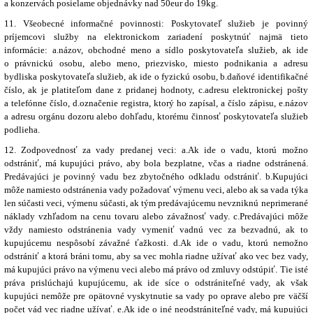
a konzervách posielame objednávky nad 50eur do 19kg.
11. Všeobecné informačné povinnosti:
Poskytovateľ služieb je povinný
príjemcovi služby na elektronickom zariadení poskytnúť najmä tieto
informácie:
a.názov, obchodné meno a sídlo poskytovateľa služieb, ak ide
o právnickú osobu, alebo meno, priezvisko, miesto podnikania a adresu
bydliska poskytovateľa služieb, ak ide o fyzickú osobu, b.daňové identifikačné
číslo, ak je platiteľom dane z pridanej hodnoty, c.
adresu elektronickej pošty
a telefónne číslo,
d.
označenie registra, ktorý ho zapísal, a číslo zápisu,
e.
názov
a adresu orgánu dozoru alebo dohľadu, ktorému činnosť poskytovateľa služieb
podlieha.
12. Zodpovednosť za vady predanej veci: a.
Ak ide o vadu, ktorú možno
odstrániť, má kupujúci právo, aby bola bezplatne, včas a riadne odstránená.
Predávajúci je povinný vadu bez zbytočného odkladu odstrániť.
b.
Kupujúci
môže namiesto odstránenia vady požadovať výmenu veci, alebo ak sa vada týka
len súčasti veci, výmenu súčasti, ak tým predávajúcemu nevzniknú neprimerané
náklady vzhľadom na cenu tovaru alebo závažnosť vady.
c.
Predávajúci môže
vždy namiesto odstránenia vady vymeniť vadnú vec za bezvadnú, ak to
kupujúcemu nespôsobí závažné ťažkosti. d.
Ak ide o vadu, ktorú nemožno
odstrániť a ktorá bráni tomu, aby sa vec mohla riadne užívať ako vec bez vady,
má kupujúci právo na výmenu veci alebo má právo od zmluvy odstúpiť. Tie isté
práva prislúchajú kupujúcemu, ak ide síce o odstrániteľné vady, ak však
kupujúci nemôže pre opätovné vyskytnutie sa vady po oprave alebo pre väčší
počet vád vec riadne užívať. e.
Ak ide o iné neodstrániteľné vady, má kupujúci