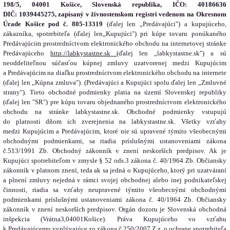
198/5, 04001 Košice,
Slovenská republika, IČO:
40186636
DIČ:
1039445275
, zapísan
ý v živnostenskom registri vedenom na Okresnom
Úrade Košice pod č. 805-13319
(ďalej len „Predávajúci") a kupujúceho,
zákazníka, spotrebiteľa (ďalej len„Kupujúci") pri kúpe tovaru ponúkaného
Predávajúcim prostredníctvom elektronického obchodu na internetovej stránke
Predávajúceho
http://labkystastne.sk
(ďalej len „labkystastne.sk") a sú
neoddeliteľnou súčasťou kúpnej zmluvy uzatvorenej medzi Kupujúcim
a Predávajúcim na diaľku prostredníctvom elektronického obchodu na internete
(ďalej len „Kúpna zmluva"). (Predávajúci a Kupujúci spolu ďalej len „Zmluvné
strany"). Tieto obchodné podmienky platia na území Slovenskej republiky
(ďalej len "SR") pre kúpu tovaru objednaného prostredníctvom elektronického
obchodu na stránke labkystastne.sk. Obchodné podmienky vstupujú
do platnosti dňom ich zverejnenia na labkystastne.sk. Všetky vzťahy
medzi Kupujúcim a Predávajúcim, ktoré nie sú upravené týmito všeobecnými
obchodnými podmienkami, sa riadia príslušnými ustanoveniami zákona
č.513/1991 Zb. Obchodný zákonník v znení neskorších predpisov. Ak je
Kupujúci spotrebiteľom v zmysle § 52 ods.3 zákona č. 40/1964 Zb. Občiansky
zákonník v platnom znení, teda ak sa jedná o Kupujúceho, ktorý pri uzatváraní
a plnení zmluvy nejedná v rámci svojej obchodnej alebo inej podnikateľskej
činnosti, riadia sa vzťahy neupravené týmito všeobecnými obchodnými
podmienkami príslušnými ustanoveniami zákona č. 40/1964 Zb. Občiansky
zákonník v znení neskorších predpisov. Orgán dozoru je Slovenská obchodná
inšpekcia (
Vrátna3,04001Košice
). Práva Kupujúceho vo vzťahu
k Predávajúcemu vyplývajúce zo zákona č.250/2007 Z.z. o ochrane spotrebiteľa