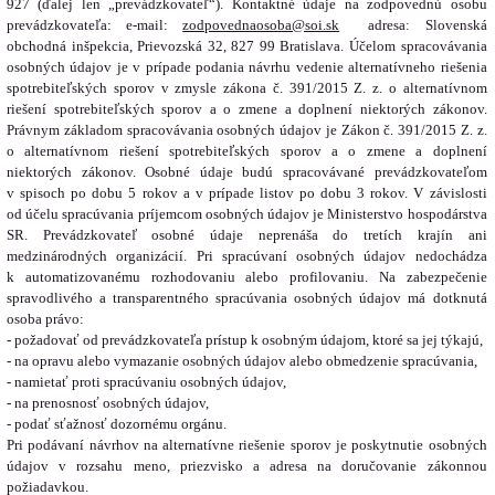
927 (ďalej len „prevádzkovateľ“). Kontaktné údaje na zodpovednú osobu
prevádzkovateľa: e-mail:
zodpovednaosoba@soi.sk
adresa: Slovenská
obchodná inšpekcia, Prievozská 32, 827 99 Bratislava. Účelom spracovávania
osobných údajov je v prípade podania návrhu vedenie alternatívneho riešenia
spotrebiteľských sporov v zmysle zákona č. 391/2015 Z. z. o alternatívnom
riešení spotrebiteľských sporov a o zmene a doplnení niektorých zákonov.
Právnym základom spracovávania osobných údajov je Zákon č. 391/2015 Z. z.
o alternatívnom riešení spotrebiteľských sporov a o zmene a doplnení
niektorých zákonov. Osobné údaje budú spracovávané prevádzkovateľom
v spisoch po dobu 5 rokov a v prípade listov po dobu 3 rokov. V závislosti
od účelu spracúvania príjemcom osobných údajov je Ministerstvo hospodárstva
SR. Prevádzkovateľ osobné údaje neprenáša do tretích krajín ani
medzinárodných organizácií. Pri spracúvaní osobných údajov nedochádza
k automatizovanému rozhodovaniu alebo profilovaniu. Na zabezpečenie
spravodlivého a transparentného spracúvania osobných údajov má dotknutá
osoba právo:
- požadovať od prevádzkovateľa prístup k osobným údajom, ktoré sa jej týkajú,
- na opravu alebo vymazanie osobných údajov alebo obmedzenie spracúvania,
- namietať proti spracúvaniu osobných údajov,
- na prenosnosť osobných údajov,
- podať sťažnosť dozornému orgánu.
Pri podávaní návrhov na alternatívne riešenie sporov je poskytnutie osobných
údajov v rozsahu meno, priezvisko a adresa na doručovanie zákonnou
požiadavkou.