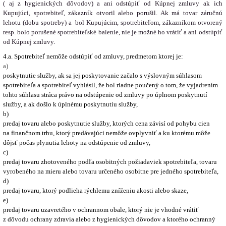
( aj z hygienických dôvodov) a ani odstúpiť od Kúpnej zmluvy ak ich
Kupujúci, spotrebiteľ, zákazník otvoril alebo porušil. Ak má tovar záručnú
lehotu (dobu spotreby) a bol Kupujúcim, spotrebiteľom, zákazníkom otvorený
resp. bolo porušené spotrebiteľské balenie, nie je možné ho vrátiť a ani odstúpiť
od Kúpnej zmluvy.
4.a. Spotrebiteľ nemôže odstúpiť od zmluvy, predmetom ktorej je:
a)
poskytnutie služby, ak sa jej poskytovanie začalo s výslovným súhlasom
spotrebiteľa a spotrebiteľ vyhlásil, že bol riadne poučený o tom, že vyjadrením
tohto súhlasu stráca právo na odstúpenie od zmluvy po úplnom poskytnutí
služby, a ak došlo k úplnému poskytnutiu služby,
b)
predaj tovaru alebo poskytnutie služby, ktorých cena závisí od pohybu cien
na finančnom trhu, ktorý predávajúci nemôže ovplyvniť a ku ktorému môže
dôjsť počas plynutia lehoty na odstúpenie od zmluvy,
c)
predaj tovaru zhotoveného podľa osobitných požiadaviek spotrebiteľa, tovaru
vyrobeného na mieru alebo tovaru určeného osobitne pre jedného spotrebiteľa,
d)
predaj tovaru, ktorý podlieha rýchlemu zníženiu akosti alebo skaze,
e)
predaj tovaru uzavretého v ochrannom obale, ktorý nie je vhodné vrátiť
z dôvodu ochrany zdravia alebo z hygienických dôvodov a ktorého ochranný