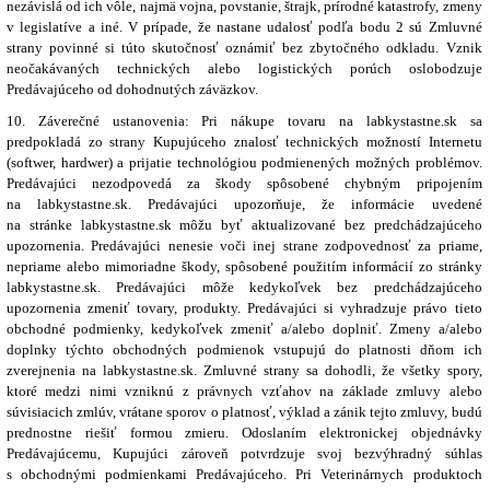
nezávislá od ich vôle, najmä vojna, povstanie, štrajk, prírodné katastrofy, zmeny
v legislatíve a iné. V prípade, že nastane udalosť podľa bodu 2 sú Zmluvné
strany povinné si túto skutočnosť oznámiť bez zbytočného odkladu. Vznik
neočakávaných technických alebo logistických porúch oslobodzuje
Predávajúceho od dohodnutých záväzkov.
10. Záverečné ustanovenia: Pri nákupe tovaru na labkystastne.sk sa
predpokladá zo strany Kupujúceho znalosť technických možností Internetu
(softwer, hardwer) a prijatie technológiou podmienených možných problémov.
Predávajúci nezodpovedá za škody spôsobené chybným pripojením
na labkystastne.sk. Predávajúci upozorňuje, že informácie uvedené
na stránke labkystastne.sk môžu byť aktualizované bez predchádzajúceho
upozornenia. Predávajúci nenesie voči inej strane zodpovednosť za priame,
nepriame alebo mimoriadne škody, spôsobené použitím informácií zo stránky
labkystastne.sk. Predávajúci môže kedykoľvek bez predchádzajúceho
upozornenia zmeniť tovary, produkty. Predávajúci si vyhradzuje právo tieto
obchodné podmienky, kedykoľvek zmeniť a/alebo doplniť. Zmeny a/alebo
doplnky týchto obchodných podmienok vstupujú do platnosti dňom ich
zverejnenia na labkystastne.sk. Zmluvné strany sa dohodli, že všetky spory,
ktoré medzi nimi vzniknú z právnych vzťahov na základe zmluvy alebo
súvisiacich zmlúv, vrátane sporov o platnosť, výklad a zánik tejto zmluvy, budú
prednostne riešiť formou zmieru. Odoslaním elektronickej objednávky
Predávajúcemu, Kupujúci zároveň potvrdzuje svoj bezvýhradný súhlas
s obchodnými podmienkami Predávajúceho.
Pri Veterinárnych produktoch