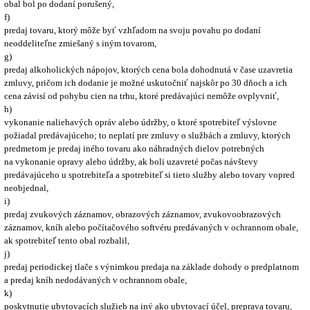
obal bol po dodaní porušený,
f)
predaj tovaru, ktorý môže byť vzhľadom na svoju povahu po dodaní
neoddeliteľne zmiešaný s iným tovarom,
g)
predaj alkoholických nápojov, ktorých cena bola dohodnutá v čase uzavretia
zmluvy, pričom ich dodanie je možné uskutočniť najskôr po 30 dňoch a ich
cena závisí od pohybu cien na trhu, ktoré predávajúci nemôže ovplyvniť,
h)
vykonanie naliehavých opráv alebo údržby, o ktoré spotrebiteľ výslovne
požiadal predávajúceho; to neplatí pre zmluvy o službách a zmluvy, ktorých
predmetom je predaj iného tovaru ako náhradných dielov potrebných
na vykonanie opravy alebo údržby, ak boli uzavreté počas návštevy
predávajúceho u spotrebiteľa a spotrebiteľ si tieto služby alebo tovary vopred
neobjednal,
i)
predaj zvukových záznamov, obrazových záznamov, zvukovoobrazových
záznamov, kníh alebo počítačového softvéru predávaných v ochrannom obale,
ak spotrebiteľ tento obal rozbalil,
j)
predaj periodickej tlače s výnimkou predaja na základe dohody o predplatnom
a predaj kníh nedodávaných v ochrannom obale,
k)
poskytnutie ubytovacích služieb na iný ako ubytovací účel, preprava tovaru,