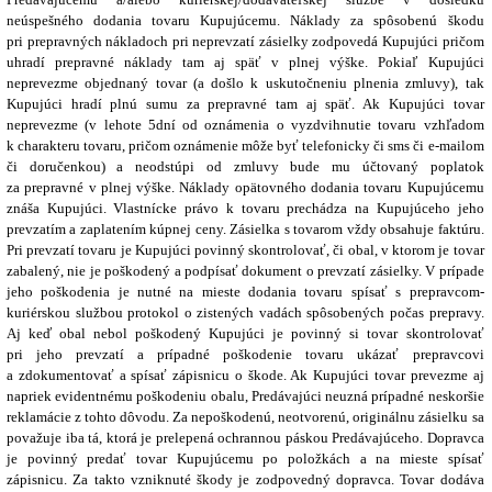
neúspešného dodania tovaru Kupujúcemu. Náklady za spôsobenú škodu
pri prepravných nákladoch pri neprevzatí zásielky zodpovedá Kupujúci pričom
uhradí prepravné náklady tam aj späť v plnej výške. Pokiaľ Kupujúci
neprevezme objednaný tovar (a došlo k uskutočneniu plnenia zmluvy), tak
Kupujúci hradí plnú sumu za prepravné tam aj späť. Ak Kupujúci tovar
neprevezme (v lehote 5dní od oznámenia o vyzdvihnutie tovaru vzhľadom
k charakteru tovaru, pričom oznámenie môže byť telefonicky či sms či e-mailom
či doručenkou) a neodstúpi od zmluvy bude mu účtovaný poplatok
za prepravné v plnej výške. Náklady opätovného dodania tovaru Kupujúcemu
znáša Kupujúci. Vlastnícke právo k tovaru prechádza na Kupujúceho jeho
prevzatím a zaplatením kúpnej ceny. Zásielka s tovarom vždy obsahuje faktúru.
Pri prevzatí tovaru je Kupujúci povinný skontrolovať, či obal, v ktorom je tovar
zabalený, nie je poškodený a podpísať dokument o prevzatí zásielky. V prípade
jeho poškodenia je nutné na mieste dodania tovaru spísať s prepravcom-
kuriérskou službou protokol o zistených vadách spôsobených počas prepravy.
Aj keď obal nebol poškodený Kupujúci je povinný si tovar skontrolovať
pri jeho prevzatí a prípadné poškodenie tovaru ukázať prepravcovi
a zdokumentovať a spísať zápisnicu o škode. Ak Kupujúci tovar prevezme aj
napriek evidentnému poškodeniu obalu, Predávajúci neuzná prípadné neskoršie
reklamácie z tohto dôvodu. Za nepoškodenú, neotvorenú, originálnu zásielku sa
považuje iba tá, ktorá je prelepená ochrannou páskou Predávajúceho. Dopravca
je povinný predať tovar Kupujúcemu po položkách a na mieste spísať
zápisnicu. Za takto vzniknuté škody je zodpovedný dopravca. Tovar dodáva